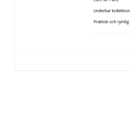
Underbar kollektion
Praktisk och rymli
Storlek: 18x26 cm