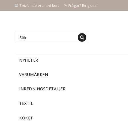
Betala säkert med kort
Frågor? Ring oss!
NYHETER
VARUMÄRKEN
INREDNINGSDETALJER
TEXTIL
KÖKET