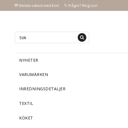
Betala säkert med kort
Frågor? Ring oss!
NYHETER
VARUMÄRKEN
INREDNINGSDETALJER
TEXTIL
KÖKET