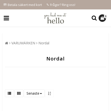
Betala säkert med kort
Frågor? Ring oss!
0
VARUMÄRKEN
Nordal
Nordal
Senaste