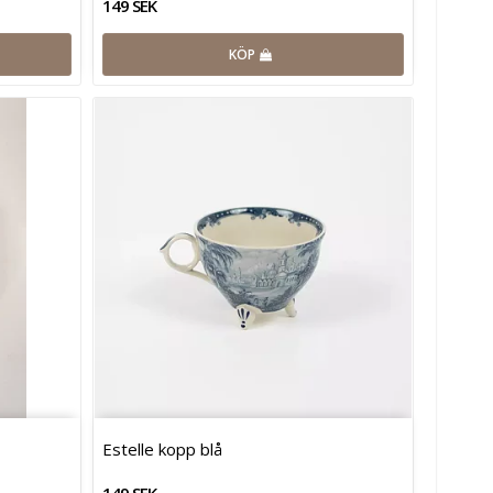
149 SEK
KÖP
Estelle kopp blå
149 SEK