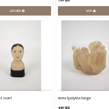
LÄS MER
KÖP
t svart
Anita ljuslykta beige
449 SEK