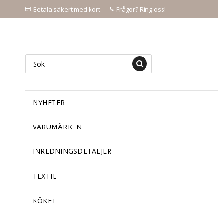
Betala säkert med kort
Frågor? Ring oss!
NYHETER
VARUMÄRKEN
INREDNINGSDETALJER
TEXTIL
KÖKET