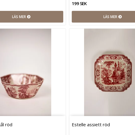
199 SEK
LÄS MER
LÄS MER
kål röd
Estelle assiett röd