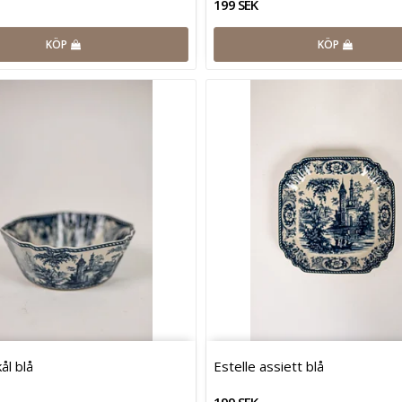
199 SEK
KÖP
KÖP
ål blå
Estelle assiett blå
199 SEK