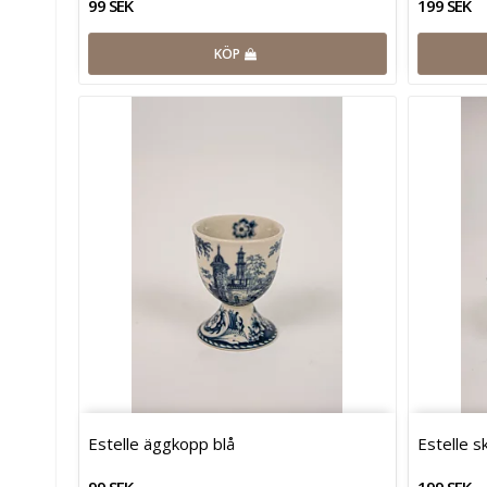
99 SEK
199 SEK
KÖP
Estelle äggkopp blå
Estelle sk
99 SEK
199 SEK