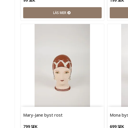
LÄS MER
Mary-Jane byst rost
Mona bys
799 SEK
699 SEK