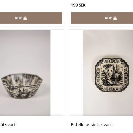
199 SEK
KÖP
KÖP
kål svart
Estelle assiett svart