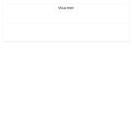
Färg: grå

Visa mer
Storlek: höjd 35 cm bredd 45cm djup 15cm