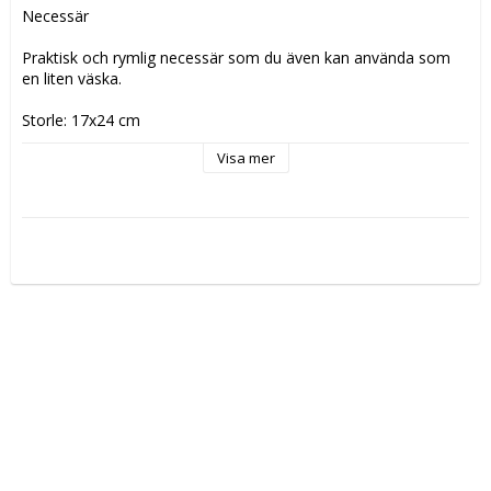
Necessär 

Praktisk och rymlig necessär som du även kan använda som 
en liten väska.

Storle: 17x24 cm

Färg: ljusblå/sand
Visa mer