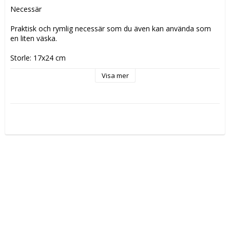
Necessär 

Praktisk och rymlig necessär som du även kan använda som 
en liten väska.

Storle: 17x24 cm

Färg: grön/rosa
Visa mer