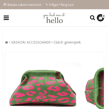
Betala säkert med kort
Frågor? Ring oss!
0
VÄSKOR/ ACCESSOARER
Clutch green/pink