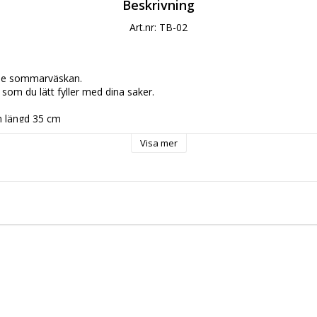
Beskrivning
Art.nr: TB-02
de sommarväskan.

som du lätt fyller med dina saker.

m längd 35 cm

Visa mer
ull