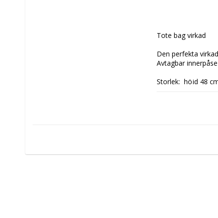
Tote bag virkad

Den perfekta virka
Avtagbar innerpåse 
Storlek:  höjd 48 c
Färg: khaki

Material: 100% bom