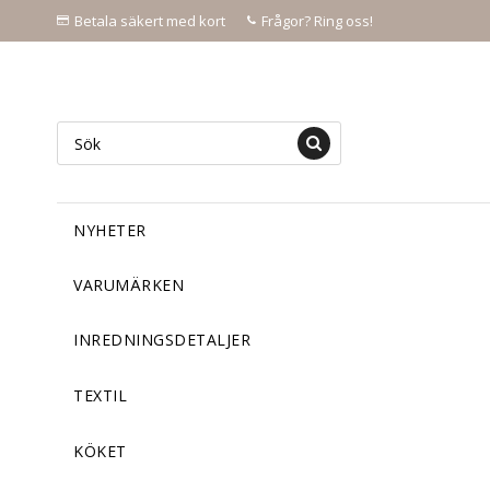
Betala säkert med kort
Frågor? Ring oss!
NYHETER
VARUMÄRKEN
INREDNINGSDETALJER
TEXTIL
KÖKET