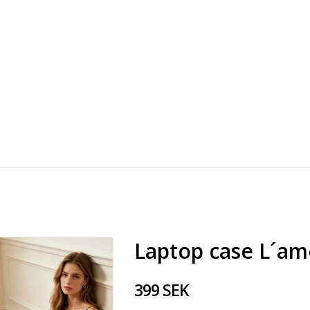
Laptop case L´am
399 SEK