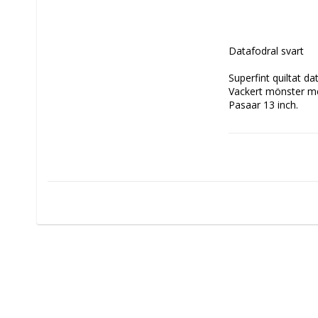
Datafodral svart

Superfint quiltat da
Vackert mönster m
Pasaar 13 inch.

Material: 100% bomu
Storlek: längd 34 c
Färg: svart