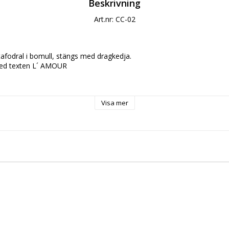
Beskrivning
Art.nr: CC-02
tafodral i bomull, stängs med dragkedja.

ed texten L´ AMOUR

ll

Visa mer
m höjd 25 cm
