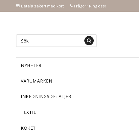
Betala säkert med kort
Frågor? Ring oss!
NYHETER
VARUMÄRKEN
INREDNINGSDETALJER
TEXTIL
KÖKET