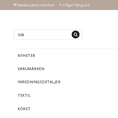
Betala säkert med kort
Frågor? Ring oss!
NYHETER
VARUMÄRKEN
INREDNINGSDETALJER
TEXTIL
KÖKET