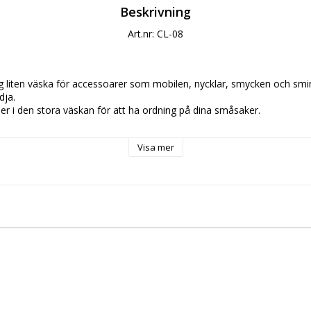
Beskrivning
Art.nr: CL-08
g liten väska för accessoarer som mobilen, nycklar, smycken och smin
ja.

ner i den stora väskan för att ha ordning på dina småsaker.

Visa mer