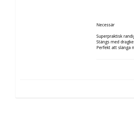
Necessär

Superpraktisk randi
Stängs med dragked
Perfekt att slänga 
Storlek: 13x19 cm

Färg:brun/korall