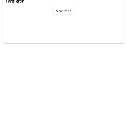
Färg: grön

Storlek: 70x70 cm

Visa mer
Material: 80% polyester20% silke