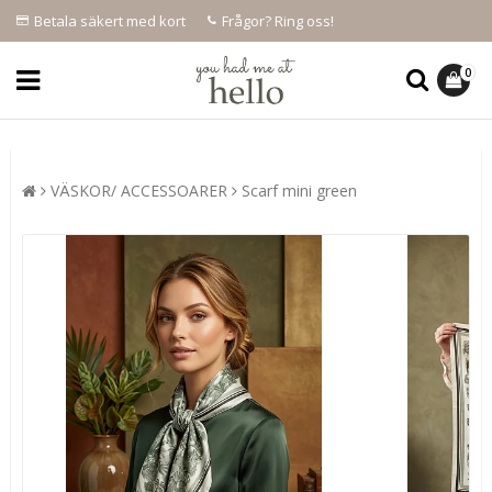
Betala säkert med kort
Frågor? Ring oss!
0
VÄSKOR/ ACCESSOARER
Scarf mini green