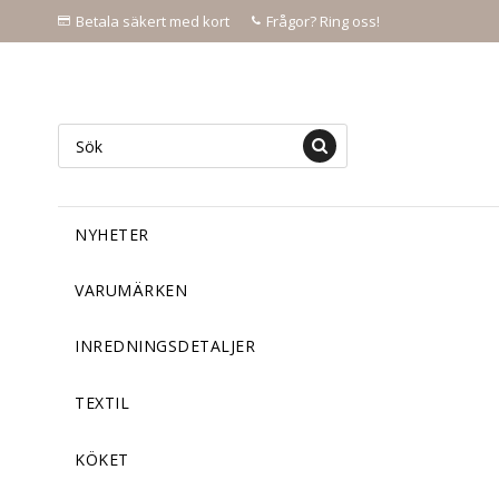
Betala säkert med kort
Frågor? Ring oss!
NYHETER
VARUMÄRKEN
INREDNINGSDETALJER
TEXTIL
KÖKET