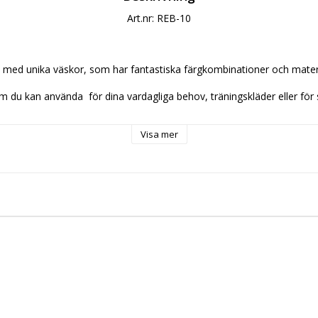
Art.nr: REB-10
 med unika väskor, som har fantastiska färgkombinationer och materia
 du kan använda  för dina vardagliga behov, träningskläder eller för 
cm höjd 38 cm djup 12 cm
Visa mer