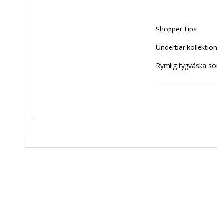
Shopper Lips

Underbar kollektion
Rymlig tygväska som
Storlek: längd 44 