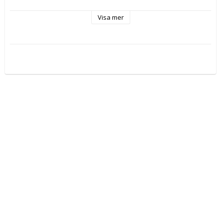
Storlek: höjd 25 cm bredd 15 cm djup 15 cm
Visa mer