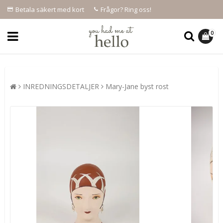
Betala säkert med kort
Frågor? Ring oss!
0
INREDNINGSDETALJER
Mary-Jane byst rost