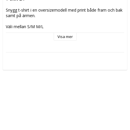
Snygg t-shirt i en oversizemodell med print både fram och bak 
samt på ärmen.

Välj mellan S/M M/L

Visa mer
Material: 95% bomull 5% elastan

Färg: rosa