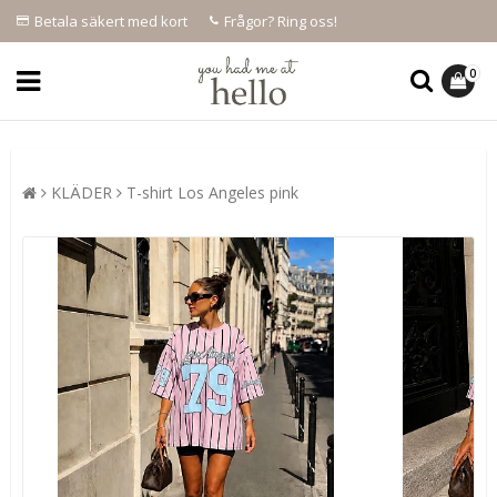
Betala säkert med kort
Frågor? Ring oss!
0
KLÄDER
T-shirt Los Angeles pink