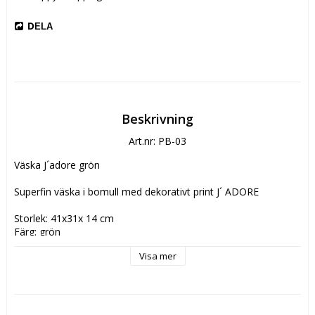
DELA
Beskrivning
Art.nr: PB-03
Väska J´adore grön

Superfin väska i bomull med dekorativt print J´ ADORE

Storlek: 41x31x 14 cm

Färg: grön

Material: 100% bomull
Visa mer