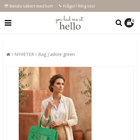
Betala säkert med kort
Frågor? Ring oss!
0
NYHETER
Bag J´adore green