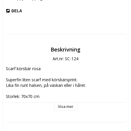
DELA
Beskrivning
Art.nr: SC-124
Scarf körsbär rosa

Superfin liten scarf med körsbärsprint.

Lika fin runt halsen, på väskan eller i håret.

Storlek: 70x70 cm

Material: 80% polyester 20% silke

Visa mer
Färg: rosa