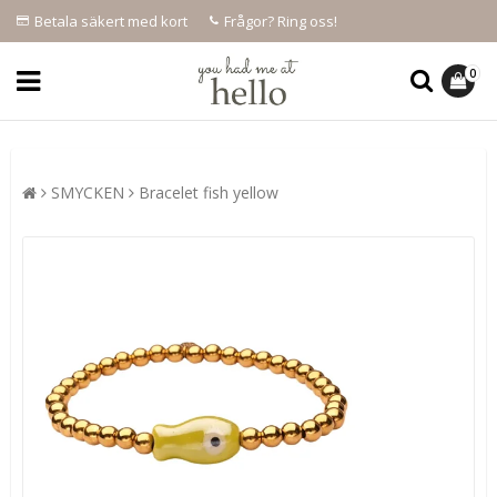
Betala säkert med kort
Frågor? Ring oss!
0
SMYCKEN
Bracelet fish yellow