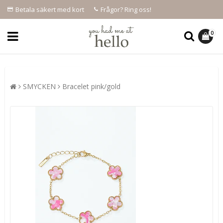
Betala säkert med kort
Frågor? Ring oss!
0
SMYCKEN
Bracelet pink/gold