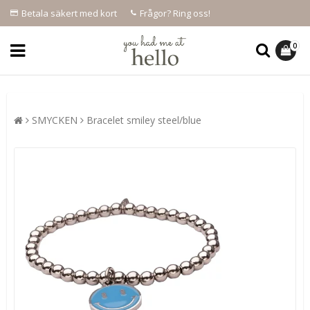
Betala säkert med kort
Frågor? Ring oss!
0
SMYCKEN
Bracelet smiley steel/blue