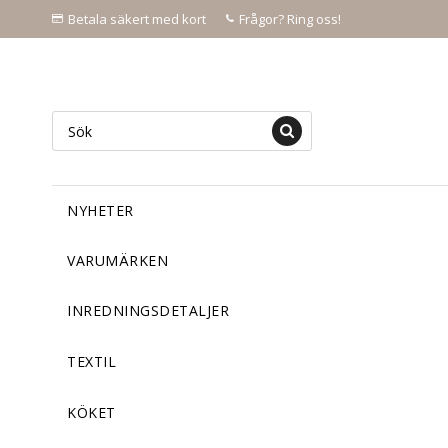
Betala säkert med kort
Frågor? Ring oss!
NYHETER
VARUMÄRKEN
INREDNINGSDETALJER
TEXTIL
KÖKET